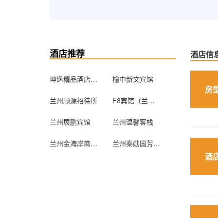
酒店推荐
酒店信
坤逸精品酒店（兰州桃海店）
榆中新文宾馆
房
兰州顺源招待所
F8宾馆（兰州望和丽景店）
兰州展鹏宾馆
兰州温馨客栈
兰州金海岸商务酒店
兰州秦勋国芳大酒店
酒