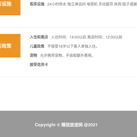
店设施
客房设施
24小时热水 独立淋浴间 电视机 手动窗帘 床具:毯子或
入住和离店
入住时间：14:00以后 离店时间：12:00以前
店政策
儿童政策
不接受18岁以下客人单独入住。
宠物
允许携带宠物，不收取额外费用。
接受信用卡
Copyright © 臻我旅途网 @2021