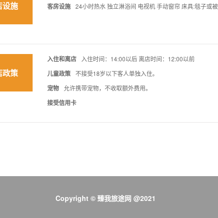
店设施
客房设施
24小时热水 独立淋浴间 电视机 手动窗帘 床具:毯子或被子
入住和离店
入住时间：14:00以后 离店时间：12:00以前
店政策
儿童政策
不接受18岁以下客人单独入住。
宠物
允许携带宠物，不收取额外费用。
接受信用卡
Copyright © 臻我旅途网 @2021