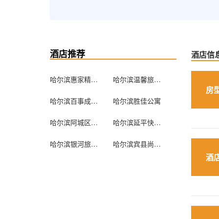
酒店推荐
酒店信
哈尔滨惠家精品公寓
哈尔滨温馨旅馆(儿童医院)
房
哈尔滨百事成旅店
哈尔滨胜佳公寓
哈尔滨阿城区龙源宾馆
哈尔滨延平快捷旅店
哈尔滨银河旅馆(中国雷锋车队招待所)
哈尔滨宾县尚达招待所
酒