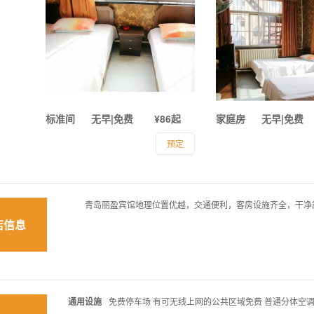
标准间
无早|免费
¥86起
家庭房
无早|免费
预定
青岛丽盈宾馆地理位置优越，交通便利，客房设施齐全，干净
店信息
通用设施
免费停车场 有可无线上网的公共区域免费 普通分体空调