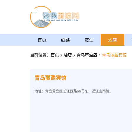
首页
线路
签证
酒店
当前位置：
首页
>
酒店
>
青岛市酒店
>
青岛丽盈宾馆
青岛丽盈宾馆
地址：青岛黄岛区长江西路66号东，近江山南路。