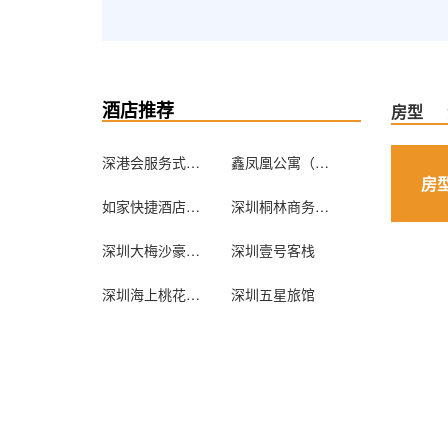
酒店推荐
房型
深港会服务式公寓（深圳新洲嘉州富苑店）
鑫凤凰公寓（深圳凤凰印象店）
房
如家快捷酒店（深圳火车站店）
深圳桐林商务酒店
深圳大梅沙豪派特凌海酒店
深圳壹号客栈
深圳海上桃花源海景客栈
深圳五星旅馆