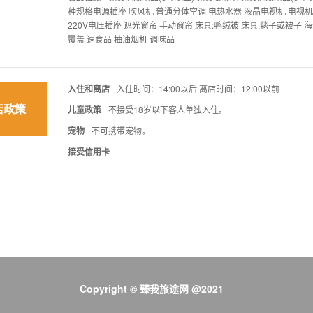
种规格电源插座 吹风机 普通分体空调 电热水器 液晶电视机 电视机 炉
220V电压插座 遮光窗帘 手动窗帘 床具:鸭绒被 床具:毯子或被子 海
覆盖 速食品 抽油烟机 调味品
入住和离店
入住时间：14:00以后 离店时间：12:00以前
店政策
儿童政策
不接受18岁以下客人单独入住。
宠物
不可携带宠物。
接受信用卡
Copyright © 臻我旅途网 @2021