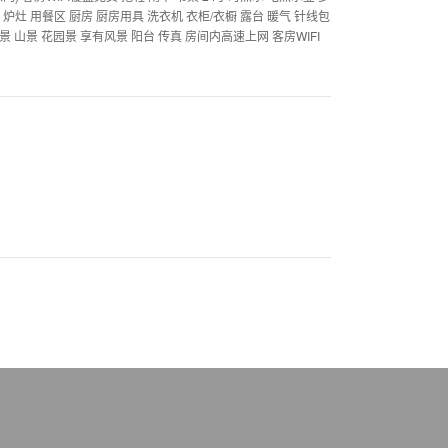
灶 用餐区 厨房 厨房用具 洗衣机 衣柜/衣橱 露台 暖气 针线包
景 山景 花园景 享有风景 阳台 传真 房间内高速上网 客房WIFI