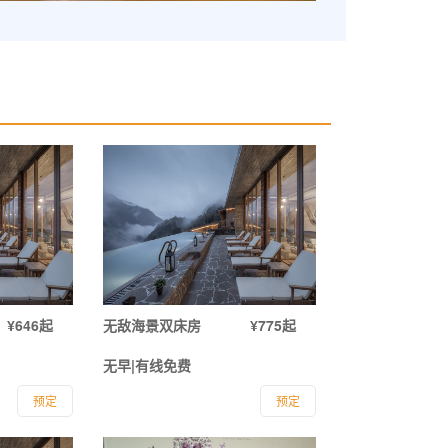
¥646起
无敌海景双床房
¥775起
无早|有线免费
预定
预定