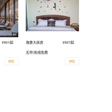
¥901起
海景大床房
¥907起
无早|有线免费
预定
预定