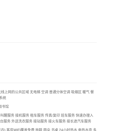
无线上网的公共区域 无电梯 空调 普通分体空调 吸烟区 暖气 餐
系统
 图书馆
 叫醒服务 接机服务 租车服务 传真/复印 班车服务 快速办理入
前台服务 外送洗衣服务 接站服务 接火车服务 接长途汽车服务
) 客房WIFI覆盖免费 拖鞋 雨伞 书桌 24小时热水 电热水壶 多