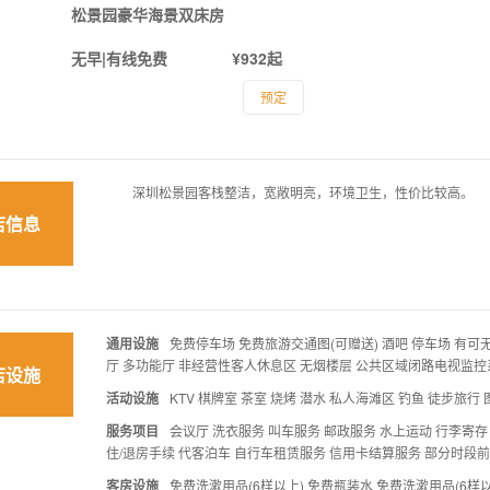
松景园豪华海景双床房
无早|有线免费
¥932起
预定
深圳松景园客栈整洁，宽敞明亮，环境卫生，性价比较高。
店信息
通用设施
免费停车场 免费旅游交通图(可赠送) 酒吧 停车场 有可
厅 多功能厅 非经营性客人休息区 无烟楼层 公共区域闭路电视监控
店设施
活动设施
KTV 棋牌室 茶室 烧烤 潜水 私人海滩区 钓鱼 徒步旅行
服务项目
会议厅 洗衣服务 叫车服务 邮政服务 水上运动 行李寄存
住/退房手续 代客泊车 自行车租赁服务 信用卡结算服务 部分时段
客房设施
免费洗漱用品(6样以上) 免费瓶装水 免费洗漱用品(6样以内