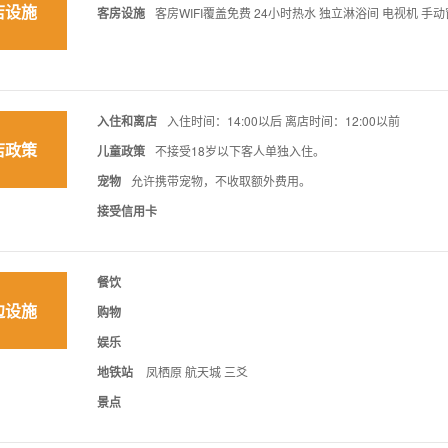
店设施
客房设施
客房WIFI覆盖免费 24小时热水 独立淋浴间 电视机 手
入住和离店
入住时间：14:00以后 离店时间：12:00以前
店政策
儿童政策
不接受18岁以下客人单独入住。
宠物
允许携带宠物，不收取额外费用。
接受信用卡
餐饮
边设施
购物
娱乐
地铁站
凤栖原 航天城 三爻
景点