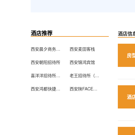
酒店推荐
酒店信
西安晨夕商务宾馆
西安麦田客栈
房
西安朝阳招待所
西安锦鸿宾馆
喜洋洋招待所（西安枣园村店）
老王招待所（西安滦镇店）
西安鸿都快捷酒店
西安陕FACE青年旅舍（钟楼店）
酒