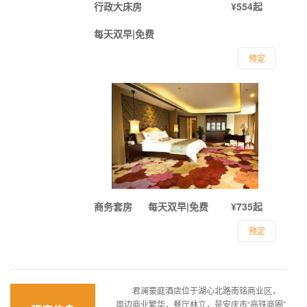
行政大床房
¥554起
每天双早|免费
预定
商务套房
每天双早|免费
¥735起
预定
君澜豪庭酒店位于湖心北路南铭商业区，
周边商业繁华，餐厅林立，是安庆市“高铁商圈”