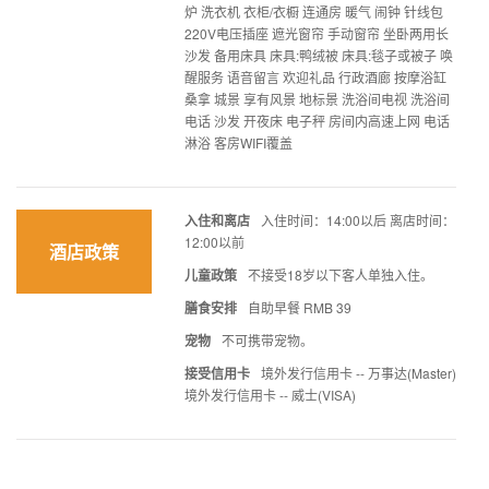
炉 洗衣机 衣柜/衣橱 连通房 暖气 闹钟 针线包
220V电压插座 遮光窗帘 手动窗帘 坐卧两用长
沙发 备用床具 床具:鸭绒被 床具:毯子或被子 唤
醒服务 语音留言 欢迎礼品 行政酒廊 按摩浴缸
桑拿 城景 享有风景 地标景 洗浴间电视 洗浴间
电话 沙发 开夜床 电子秤 房间内高速上网 电话
淋浴 客房WIFI覆盖
入住和离店
入住时间：14:00以后 离店时间：
12:00以前
酒店政策
儿童政策
不接受18岁以下客人单独入住。
膳食安排
自助早餐 RMB 39
宠物
不可携带宠物。
接受信用卡
境外发行信用卡 -- 万事达(Master)
境外发行信用卡 -- 威士(VISA)