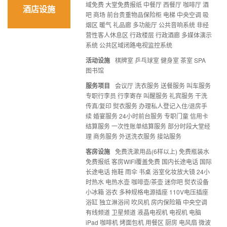
域免费 大堂免费报纸 中餐厅 西餐厅 咖啡厅 酒
酒店设施
吧 商场 前台贵重物品保险柜 电梯 中央空调 吸
烟区 暖气 礼品廊 多功能厅 公共音响系统 非经
营性客人休息区 行政楼层 行政酒廊 多媒体演示
系统 公共区域闭路电视监控系统
活动设施
棋牌室 乒乓球室 健身室 茶室 SPA
图书馆
服务项目
会议厅 洗衣服务 送餐服务 叫车服务
专职行李员 行李寄存 叫醒服务 礼宾服务 干洗
传真/复印 熨衣服务 办理私人登记入住/退房手
续 婚宴服务 24小时前台服务 专职门童 信用卡
结算服务 一次性账单结算服务 部分时段大堂经
理 商务服务 外送洗衣服务 接站服务
客房设施
免费洗漱用品(6样以上) 免费瓶装水
免费报纸 客房WIFI覆盖免费 国内长途电话 国际
长途电话 拖鞋 雨伞 书桌 浴室化妆放大镜 24小
时热水 电热水壶 咖啡壶/茶壶 迷你吧 熨衣设备
小冰箱 浴衣 多种规格电源插座 110V电压插座
浴缸 独立淋浴间 吹风机 房内保险箱 中央空调
有线频道 卫星频道 液晶电视机 电视机 电脑
iPad 咖啡机 烤面包机 用餐区 厨房 电风扇 微波