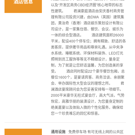
酒店信息
以及“开发区商务CBD经济圈”核心地带的标志
性建筑。 君澜豪庭酒店由安庆香村商务管
理有限公司投资兴建，由DMA（英国）建筑集
团，黄治奇（香港）酒店娱乐策划设计有限公
司设计，是一家集住宿、餐饮、会议、娱乐为
一体的综合型酒店。 酒店建筑面积26000
平米，配设400个停车位；拥有精致、舒适的各
类客房，提供奢华用品和尊崇礼遇。从中央净
水系统、睡眠系统、环保材料装饰、LED灯光
照明到员工服饰等等无不精细设计，量身定
制，为了就是让您舒适温馨，为您创造美的享
受。 酒店同时配设22个豪华餐饮包厢，总
餐位1600个，是宴请宾客、商务洽谈、亲朋聚
会、举办国际性大型会议的理想之所。 君
澜酒店宴席顾问会为您妥善安排每一项细节。
2000平米豪华无柱式宴会厅，高大气派，气势
恢宏，高雅华丽的装潢设计，为您量身定制的
绝美嘉宴以及体贴入微的个性化服务，确保给
您一个珍贵难忘的回忆和惊喜。
通用设施
免费停车场 有可无线上网的公共区