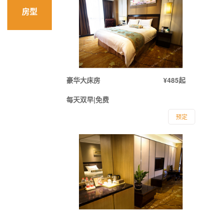
房型
豪华大床房
¥485起
每天双早|免费
预定