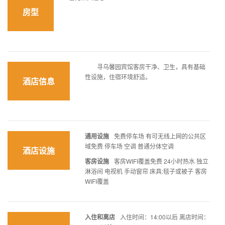
房型
寻乌馨园宾馆客房干净、卫生，具有基础
性设施，住宿环境舒适。
酒店信息
通用设施
免费停车场 有可无线上网的公共区
域免费 停车场 空调 普通分体空调
酒店设施
客房设施
客房WIFI覆盖免费 24小时热水 独立
淋浴间 电视机 手动窗帘 床具:毯子或被子 客房
WIFI覆盖
入住和离店
入住时间：14:00以后 离店时间：