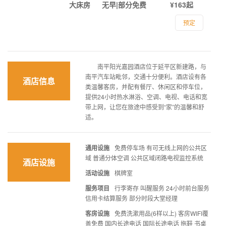
大床房
无早|部分免费
¥163起
预定
南平阳光嘉园酒店位于延平区新建路，与
南平汽车站毗邻，交通十分便利。酒店设有各
酒店信息
类温馨客房，并配有餐厅、休闲区和停车位，
提供24小时热水淋浴、空调、电视、电话和宽
带上网，让您在旅途中感受到“家”的温馨和舒
适。
通用设施
免费停车场 有可无线上网的公共区
域 普通分体空调 公共区域闭路电视监控系统
酒店设施
活动设施
棋牌室
服务项目
行李寄存 叫醒服务 24小时前台服务
信用卡结算服务 部分时段大堂经理
客房设施
免费洗漱用品(6样以上) 客房WIFI覆
盖免费 国内长途电话 国际长途电话 拖鞋 书桌