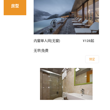
房型
内窗单人间(无窗)
¥128起
无早|免费
预定