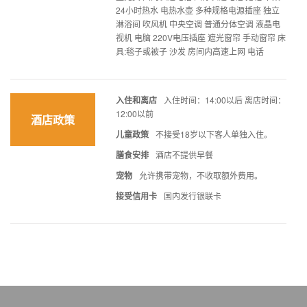
24小时热水 电热水壶 多种规格电源插座 独立
淋浴间 吹风机 中央空调 普通分体空调 液晶电
视机 电脑 220V电压插座 遮光窗帘 手动窗帘 床
具:毯子或被子 沙发 房间内高速上网 电话
入住和离店
入住时间：14:00以后 离店时间：
12:00以前
酒店政策
儿童政策
不接受18岁以下客人单独入住。
膳食安排
酒店不提供早餐
宠物
允许携带宠物，不收取额外费用。
接受信用卡
国内发行银联卡