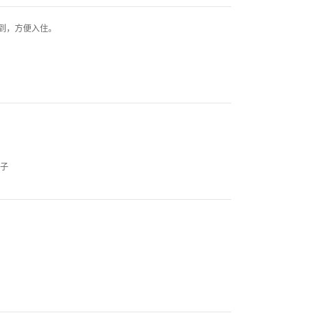
到，方便入住。
被子