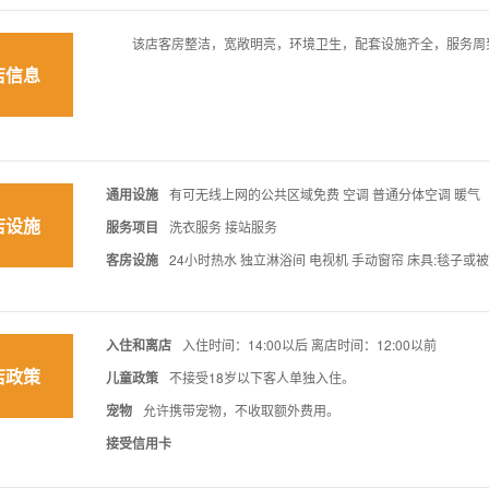
该店客房整洁，宽敞明亮，环境卫生，配套设施齐全，服务周
店信息
通用设施
有可无线上网的公共区域免费 空调 普通分体空调 暖气
店设施
服务项目
洗衣服务 接站服务
客房设施
24小时热水 独立淋浴间 电视机 手动窗帘 床具:毯子或
入住和离店
入住时间：14:00以后 离店时间：12:00以前
店政策
儿童政策
不接受18岁以下客人单独入住。
宠物
允许携带宠物，不收取额外费用。
接受信用卡