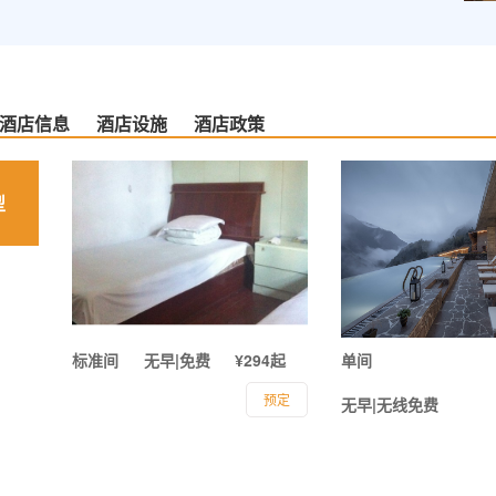
酒店信息
酒店设施
酒店政策
型
标准间
无早|免费
¥294起
单间
预定
无早|无线免费