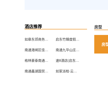
酒店推荐
房型
如皋东郊商务宾馆
启东竹臻度假公寓
房
南通港闸区佳家168商务酒店
南通九华山庄花园酒店
格林豪泰南通家纺城汽车站快捷酒店
速8酒店(启东汽车总站店)
南通鑫湖国贸精装公寓
如家派柏·云酒店（南通南大街八仙城店）