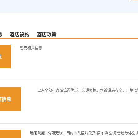
息
酒店设施
酒店政策
暂无相关信息
型
启东金穗小宾馆位置优越，交通便捷。宾馆设施齐全，环境温馨
店信息
通用设施
有可无线上网的公共区域免费 停车场 空调 普通分体空调