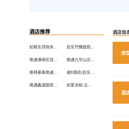
酒店推荐
酒店信
如皋东郊商务宾馆
启东竹臻度假公寓
房
南通港闸区佳家168商务酒店
南通九华山庄花园酒店
格林豪泰南通家纺城汽车站快捷酒店
速8酒店(启东汽车总站店)
南通鑫湖国贸精装公寓
如家派柏·云酒店（南通南大街八仙城店）
酒