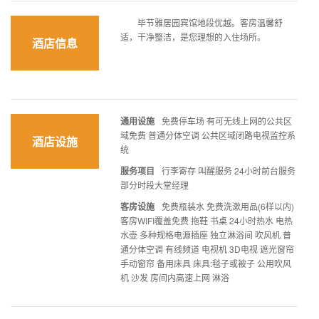
毕节雅居园宾馆地段优越。客房温馨舒
适，干净整洁，是您理想的入住场所。
酒店信息
通用设施
免费停车场 有可无线上网的公共区
域免费 普通分体空调 公共区域闭路电视监控系
酒店设施
统
服务项目
行李寄存 叫醒服务 24小时前台服务
部分时段大堂经理
客房设施
免费瓶装水 免费洗漱用品(6样以内)
客房WIFI覆盖免费 拖鞋 书桌 24小时热水 电热
水壶 多种规格电源插座 独立淋浴间 吹风机 普
通分体空调 有线频道 电视机 3D电视 遮光窗帘
手动窗帘 备用床具 床具:毯子或被子 公用吹风
机 沙发 房间内高速上网 淋浴