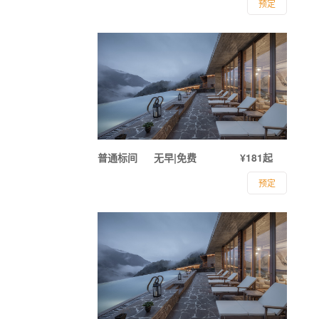
预定
普通标间
无早|免费
¥181起
预定