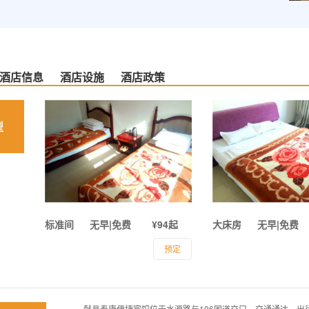
酒店信息
酒店设施
酒店政策
型
标准间
无早|免费
¥94起
大床房
无早|免费
预定
献县泰康便捷宾馆位于水源路与106国道交口，交通通达，出