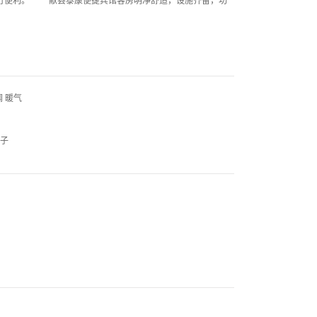
 暖气
被子