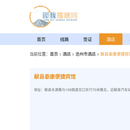
首页
线路
签证
酒店
当前位置：
首页
>
酒店
>
沧州市酒店
>
献县泰康便捷宾
献县泰康便捷宾馆
地址：献县水源路与106国道交口东行70米路北，近献县汽车