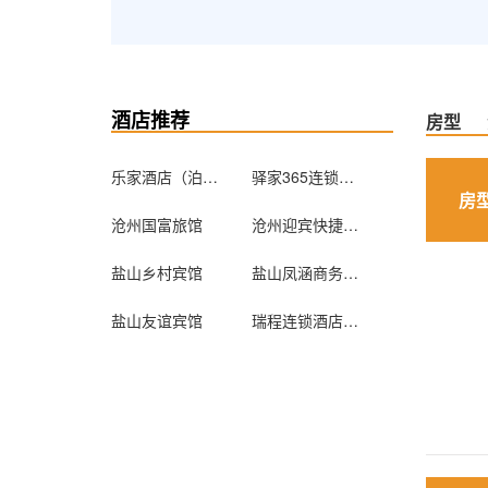
酒店推荐
房型
乐家酒店（泊头店）
驿家365连锁酒店（肃宁肃水路店）
房
沧州国富旅馆
沧州迎宾快捷宾馆
盐山乡村宾馆
盐山凤涵商务宾馆
盐山友谊宾馆
瑞程连锁酒店（沧州火车站店）