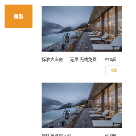
房型
标准大床房
无早|无线免费
¥73起
预定
舒适标准双人间
¥85起