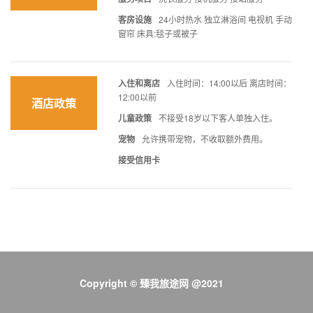
客房设施
24小时热水 独立淋浴间 电视机 手动
窗帘 床具:毯子或被子
入住和离店
入住时间：14:00以后 离店时间：
12:00以前
酒店政策
儿童政策
不接受18岁以下客人单独入住。
宠物
允许携带宠物，不收取额外费用。
接受信用卡
Copyright © 臻我旅途网 @2021