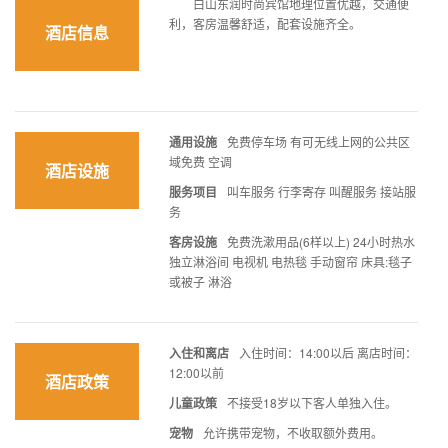
白山东润时尚宾馆地理位置优越，交通便
利，客房温馨舒适，配套设施齐全。
酒店信息
通用设施
免费停车场 有可无线上网的公共区
域免费 空调
酒店设施
服务项目
叫车服务 行李寄存 叫醒服务 接站服
务
客房设施
免费洗漱用品(6样以上) 24小时热水
独立淋浴间 电视机 电热毯 手动窗帘 床具:毯子
或被子 淋浴
入住和离店
入住时间：14:00以后 离店时间：
12:00以前
酒店政策
儿童政策
不接受18岁以下客人单独入住。
宠物
允许携带宠物，不收取额外费用。