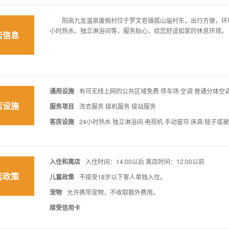
阳高九龙温泉度假村位于罗文皂镇孤山庙村东，出行方便，
小时热水、独立淋浴间等，服务贴心，给您舒适如家的休息环境。
店信息
通用设施
有可无线上网的公共区域免费 停车场 空调 普通分体空调
店设施
服务项目
洗衣服务 接机服务 接站服务
客房设施
24小时热水 独立淋浴间 电视机 手动窗帘 床具:毯子或
入住和离店
入住时间：14:00以后 离店时间：12:00以前
店政策
儿童政策
不接受18岁以下客人单独入住。
宠物
允许携带宠物，不收取额外费用。
接受信用卡