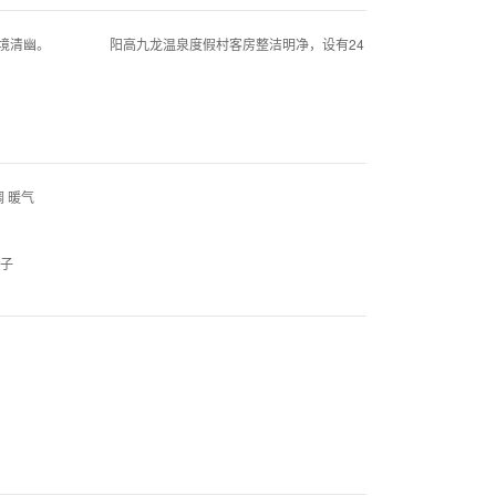
环境清幽。 阳高九龙温泉度假村客房整洁明净，设有24
 暖气
被子