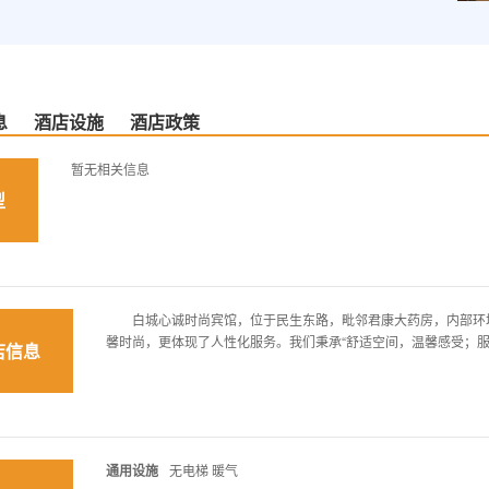
息
酒店设施
酒店政策
暂无相关信息
型
白城心诚时尚宾馆，位于民生东路，毗邻君康大药房，内部环境
馨时尚，更体现了人性化服务。我们秉承“舒适空间，温馨感受；服
店信息
通用设施
无电梯 暖气