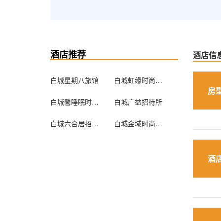
酒店推荐
酒店信
白城星期八旅馆
白城虹缘时尚宾馆
房
白城馨睡眠时尚睡吧
白城广益招待所
白城六合居招待所
白城金域时尚宾馆
酒