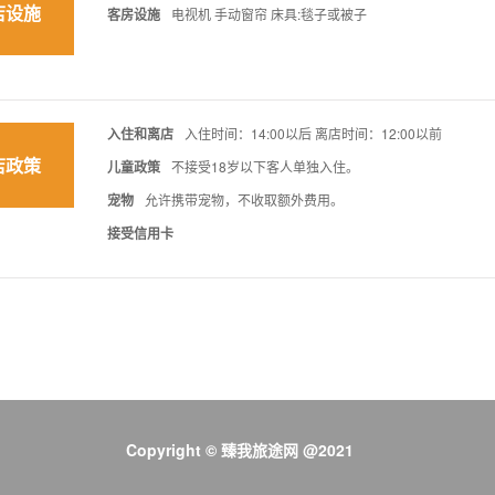
店设施
客房设施
电视机 手动窗帘 床具:毯子或被子
入住和离店
入住时间：14:00以后 离店时间：12:00以前
店政策
儿童政策
不接受18岁以下客人单独入住。
宠物
允许携带宠物，不收取额外费用。
接受信用卡
Copyright © 臻我旅途网 @2021