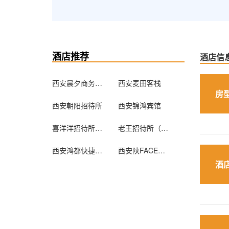
酒店推荐
酒店信
西安晨夕商务宾馆
西安麦田客栈
房
西安朝阳招待所
西安锦鸿宾馆
喜洋洋招待所（西安枣园村店）
老王招待所（西安滦镇店）
西安鸿都快捷酒店
西安陕FACE青年旅舍（钟楼店）
酒