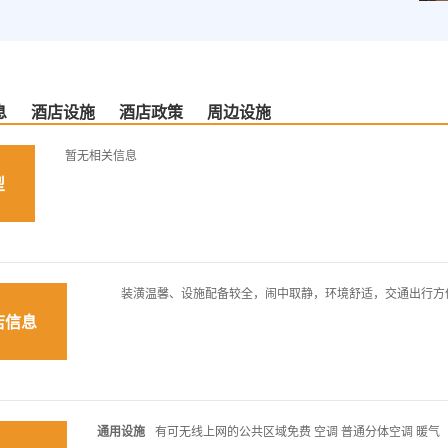
息
酒店设施
酒店政策
周边设施
暂无相关信息
型
装潢温馨、设施配备较全，闹中取静，环境舒适，交通出行方
店信息
通用设施
有可无线上网的公共区域免费 空调 普通分体空调 暖气