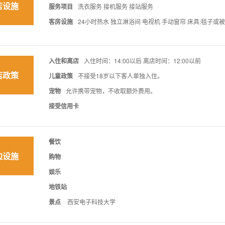
店设施
服务项目
洗衣服务 接机服务 接站服务
客房设施
24小时热水 独立淋浴间 电视机 手动窗帘 床具:毯子或
入住和离店
入住时间：14:00以后 离店时间：12:00以前
店政策
儿童政策
不接受18岁以下客人单独入住。
宠物
允许携带宠物，不收取额外费用。
接受信用卡
餐饮
边设施
购物
娱乐
地铁站
景点
西安电子科技大学