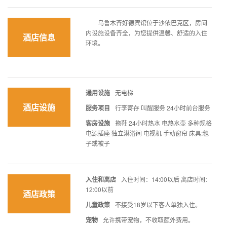
乌鲁木齐好德宾馆位于沙依巴克区，房间
内设施设备齐全，为您提供温馨、舒适的入住
酒店信息
环境。
通用设施
无电梯
酒店设施
服务项目
行李寄存 叫醒服务 24小时前台服务
客房设施
拖鞋 24小时热水 电热水壶 多种规格
电源插座 独立淋浴间 电视机 手动窗帘 床具:毯
子或被子
入住和离店
入住时间：14:00以后 离店时间：
12:00以前
酒店政策
儿童政策
不接受18岁以下客人单独入住。
宠物
允许携带宠物，不收取额外费用。