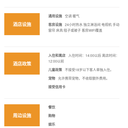
通用设施
空调 暖气
酒店设施
客房设施
24小时热水 独立淋浴间 电视机 手动
窗帘 床具:毯子或被子 客房WIFI覆盖
入住和离店
入住时间：14:00以后 离店时间：
12:00以前
酒店政策
儿童政策
不接受18岁以下客人单独入住。
宠物
允许携带宠物，不收取额外费用。
接受信用卡
餐饮
周边设施
购物
娱乐