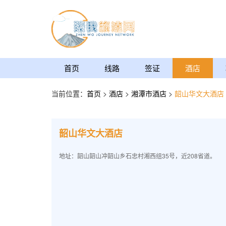
首页
线路
签证
酒店
当前位置：
首页
>
酒店
>
湘潭市酒店
>
韶山华文大酒店
韶山华文大酒店
地址：韶山韶山冲韶山乡石忠村湘西组35号，近208省道。