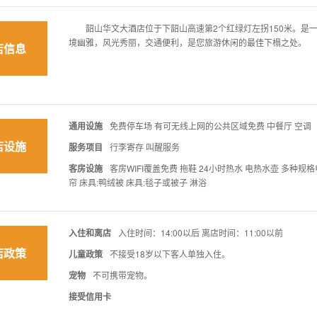
韶山华文大酒店位于下韶山高速第2个红绿灯左拐150米。是一
境幽雅，风光秀丽，交通便利，是您旅游休闲的最佳下榻之处。
店信息
通用设施
免费停车场 有可无线上网的公共区域免费 中餐厅 空调
店设施
服务项目
行李寄存 叫醒服务
客房设施
客房WIFI覆盖免费 拖鞋 24小时热水 电热水壶 多种规
帘 床具:鸭绒被 床具:毯子或被子 淋浴
入住和离店
入住时间：14:00以后 离店时间：11:00以前
店政策
儿童政策
不接受18岁以下客人单独入住。
宠物
不可携带宠物。
接受信用卡