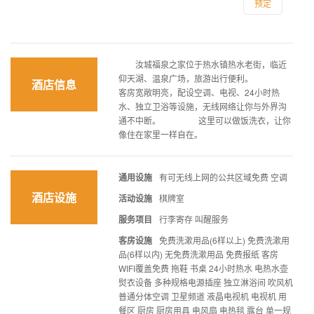
预定
汝城福泉之家位于热水镇热水老街，临近
仰天湖、温泉广场，旅游出行便利。
酒店信息
客房宽敞明亮，配设空调、电视、24小时热
水、独立卫浴等设施，无线网络让你与外界沟
通不中断。 这里可以做饭洗衣，让你
像住在家里一样自在。
通用设施
有可无线上网的公共区域免费 空调
酒店设施
活动设施
棋牌室
服务项目
行李寄存 叫醒服务
客房设施
免费洗漱用品(6样以上) 免费洗漱用
品(6样以内) 无免费洗漱用品 免费报纸 客房
WIFI覆盖免费 拖鞋 书桌 24小时热水 电热水壶
熨衣设备 多种规格电源插座 独立淋浴间 吹风机
普通分体空调 卫星频道 液晶电视机 电视机 用
餐区 厨房 厨房用具 电风扇 电热毯 露台 单一规