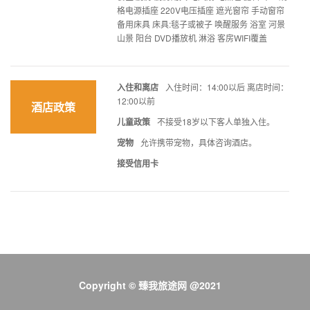
格电源插座 220V电压插座 遮光窗帘 手动窗帘
备用床具 床具:毯子或被子 唤醒服务 浴室 河景
山景 阳台 DVD播放机 淋浴 客房WIFI覆盖
入住和离店
入住时间：14:00以后 离店时间：
12:00以前
酒店政策
儿童政策
不接受18岁以下客人单独入住。
宠物
允许携带宠物，具体咨询酒店。
接受信用卡
Copyright © 臻我旅途网 @2021