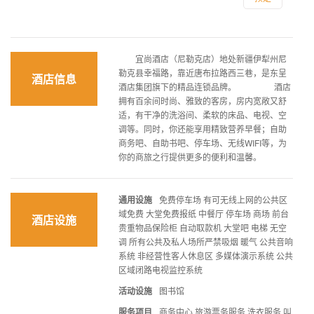
宜尚酒店（尼勒克店）地处新疆伊犁州尼
勒克县幸福路，靠近唐布拉路西三巷，是东呈
酒店信息
酒店集团旗下的精品连锁品牌。 酒店
拥有百余间时尚、雅致的客房，房内宽敞又舒
适，有干净的洗浴间、柔软的床品、电视、空
调等。同时，你还能享用精致营养早餐；自助
商务吧、自助书吧、停车场、无线WIFI等，为
你的商旅之行提供更多的便利和温馨。
通用设施
免费停车场 有可无线上网的公共区
域免费 大堂免费报纸 中餐厅 停车场 商场 前台
酒店设施
贵重物品保险柜 自动取款机 大堂吧 电梯 无空
调 所有公共及私人场所严禁吸烟 暖气 公共音响
系统 非经营性客人休息区 多媒体演示系统 公共
区域闭路电视监控系统
活动设施
图书馆
服务项目
商务中心 旅游票务服务 洗衣服务 叫