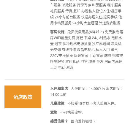
车服务 邮政服务 行李寄存 叫醒服务 租车服务
礼宾服务 传真/复印 办理私人登记入住/退房手
续 24小时前台服务 快速办理入住/退房手续 信
用卡结算服务 24小时大堂经理 外送洗衣服务
客房设施
免费洗漱用品(6样以上) 免费报纸 客
房WIFI覆盖免费 拖鞋 书桌 24小时热水 电热水
壶 浴衣 多种规格电源插座 独立淋浴间 吹风机
无空调 有线频道 液晶电视机 私人入口 暖气
220V电压插座 遮光窗帘 手动窗帘 床具:鸭绒被
唤醒服务 欢迎礼品 浴室 城景 沙发 房间内高速
上网 电话 淋浴
入住和离店
入住时间：14:00以后 离店时间：
14:00以前
酒店政策
儿童政策
不接受18岁以下客人单独入住。
宠物
不可携带宠物。
接受信用卡
国内发行银联卡