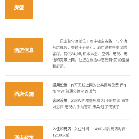
房型
昆山聚宝酒楼位于周庄镇富贵路，与全功
药店毗邻，交通十分便利。酒店设有各类温馨
酒店信息
客房，提供24小时热水淋浴、空调、电视、电
话和宽带上网，让您在旅途中感受到“家”的温馨
和舒适。
通用设施
有可无线上网的公共区域免费 停车
场 空调 普通分体空调 暖气
酒店设施
客房设施
客房WIFI覆盖免费 24小时热水 独立
淋浴间 电视机 手动窗帘 床具:毯子或被子
入住和离店
入住时间：14:00以后 离店时间：
12:00以前
酒店政策