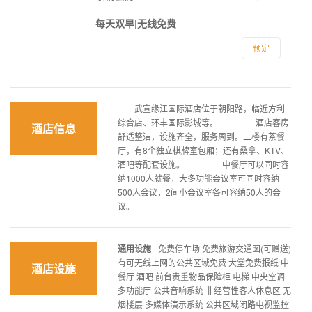
每天双早|无线免费
预定
武宣缘江国际酒店位于朝阳路，临近方利
综合店、环丰国际影城等。 酒店客房
酒店信息
舒适整洁，设施齐全，服务周到。二楼有茶餐
厅，有8个独立棋牌室包厢；还有桑拿、KTV、
酒吧等配套设施。 中餐厅可以同时容
纳1000人就餐，大多功能会议室可同时容纳
500人会议，2间小会议室各可容纳50人的会
议。
通用设施
免费停车场 免费旅游交通图(可赠送)
有可无线上网的公共区域免费 大堂免费报纸 中
酒店设施
餐厅 酒吧 前台贵重物品保险柜 电梯 中央空调
多功能厅 公共音响系统 非经营性客人休息区 无
烟楼层 多媒体演示系统 公共区域闭路电视监控