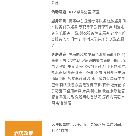
系统
活动设施
KTV 桑拿浴室 茶室
服务项目
商务中心 旅游票务服务 送餐服务 叫
车服务 邮政服务 专职行李员 行李寄存 叫醒服
务 礼宾服务 干洗 熨衣服务 管家服务 24小时前
台服务 专职门童 24小时大堂经理 外送洗衣服
务
客房设施
免费瓶装水 免费洗漱用品(6样以内)
免费国内长途电话 客房WIFI覆盖免费 国际长途
电话 拖鞋 书桌 浴室化妆放大镜 24小时热水 电
热水壶 咖啡壶/茶壶 小冰箱 浴衣 多种规格电源
插座 浴缸 独立淋浴间 吹风机 房内保险箱 中央
空调 有线频道 液晶电视机 衣柜/衣橱 遮光窗帘
手动窗帘 备用床具 床具:鸭绒被 唤醒服务 语音
留言 欢迎礼品 洗浴间电话 沙发 房间内高速上
网 电话 淋浴
入住和离店
入住时间：7:00以后 离店时间：
14:00以前
酒店政策