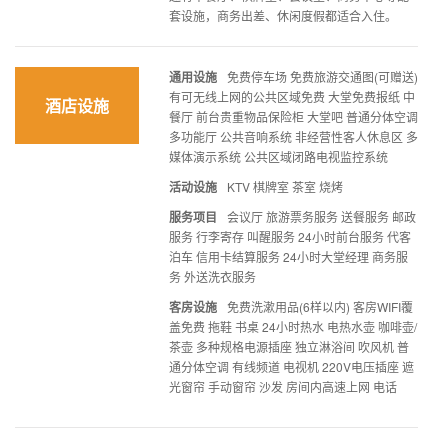
套设施，商务出差、休闲度假都适合入住。
通用设施
免费停车场 免费旅游交通图(可赠送)
有可无线上网的公共区域免费 大堂免费报纸 中
酒店设施
餐厅 前台贵重物品保险柜 大堂吧 普通分体空调
多功能厅 公共音响系统 非经营性客人休息区 多
媒体演示系统 公共区域闭路电视监控系统
活动设施
KTV 棋牌室 茶室 烧烤
服务项目
会议厅 旅游票务服务 送餐服务 邮政
服务 行李寄存 叫醒服务 24小时前台服务 代客
泊车 信用卡结算服务 24小时大堂经理 商务服
务 外送洗衣服务
客房设施
免费洗漱用品(6样以内) 客房WIFI覆
盖免费 拖鞋 书桌 24小时热水 电热水壶 咖啡壶/
茶壶 多种规格电源插座 独立淋浴间 吹风机 普
通分体空调 有线频道 电视机 220V电压插座 遮
光窗帘 手动窗帘 沙发 房间内高速上网 电话