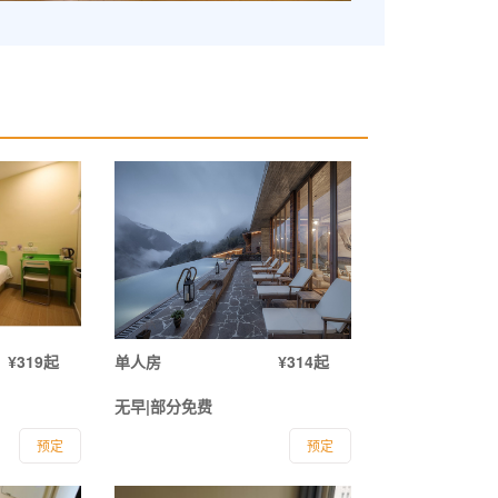
¥319起
单人房
¥314起
无早|部分免费
预定
预定