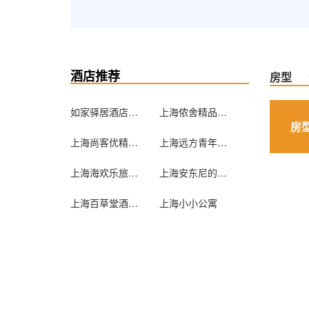
酒店推荐
房型
如家驿居酒店（上海虹桥北新泾地铁站天山路店）
上海侬舍精品揽星阁
房
上海尚客优精选酒店
上海远方青年旅社
上海海欢乐旅途民宿
上海安东尼的梦公寓
上海百草堂酒店公寓
上海小小公寓