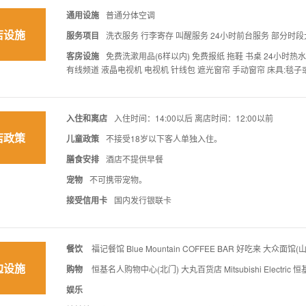
通用设施
普通分体空调
店设施
服务项目
洗衣服务 行李寄存 叫醒服务 24小时前台服务 部分时
客房设施
免费洗漱用品(6样以内) 免费报纸 拖鞋 书桌 24小时
有线频道 液晶电视机 电视机 针线包 遮光窗帘 手动窗帘 床具:毯
入住和离店
入住时间：14:00以后 离店时间：12:00以前
店政策
儿童政策
不接受18岁以下客人单独入住。
膳食安排
酒店不提供早餐
宠物
不可携带宠物。
接受信用卡
国内发行银联卡
餐饮
福记餐馆 Blue Mountain COFFEE BAR 好吃来 大众面馆
边设施
购物
恒基名人购物中心(北门) 大丸百货店 Mitsubishi Electr
娱乐