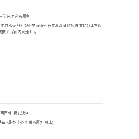
段大堂经理 商务服务
热水 电热水壶 多种规格电源插座 独立淋浴间 吹风机 普通分体空调
子或被子 房间内高速上网
(山西南路) 良友饭店
ic 恒基名人购物中心 华联商厦(中联店)