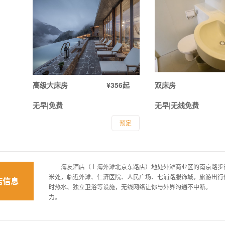
高级大床房
¥356起
双床房
无早|免费
无早|无线免费
预定
海友酒店（上海外滩北京东路店）地处外滩商业区的南京路步行街
米处，临近外滩、仁济医院、人民广场、七浦路服饰城，旅游
店信息
时热水、独立卫浴等设施，无线网络让你与外界沟通不中断。
力。