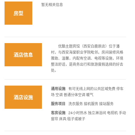
暂无相关信息
房型
优酷主题宾馆（西安白鹿原店）位于潘
村，与西安海棠职业学院毗邻。房间装修风格
酒店信息
雅致、温馨，内配有空调、电视等设施，环境
整洁舒适，是商务出行和旅游度假选择的好去
处。
通用设施
有可无线上网的公共区域免费 停车
场 空调 普通分体空调 暖气
酒店设施
服务项目
洗衣服务 接机服务 接站服务
客房设施
24小时热水 独立淋浴间 电视机 手动
窗帘 床具:毯子或被子