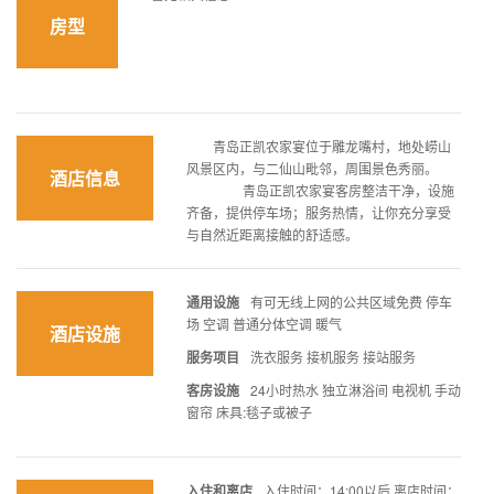
房型
青岛正凯农家宴位于雕龙嘴村，地处崂山
风景区内，与二仙山毗邻，周围景色秀丽。
酒店信息
青岛正凯农家宴客房整洁干净，设施
齐备，提供停车场；服务热情，让你充分享受
与自然近距离接触的舒适感。
通用设施
有可无线上网的公共区域免费 停车
场 空调 普通分体空调 暖气
酒店设施
服务项目
洗衣服务 接机服务 接站服务
客房设施
24小时热水 独立淋浴间 电视机 手动
窗帘 床具:毯子或被子
入住和离店
入住时间：14:00以后 离店时间：