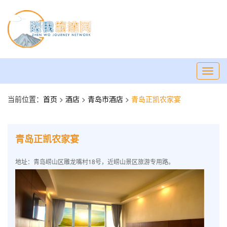
Toggl
navig
当前位置：
首页
>
酒店
>
青岛市酒店
>
青岛正凯农家宴
青岛正凯农家宴
地址：青岛崂山区雕龙嘴村18号，近崂山景区旅游专用路。