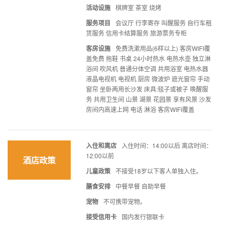
活动设施
棋牌室 茶室 烧烤
服务项目
会议厅 行李寄存 叫醒服务 自行车租
赁服务 信用卡结算服务 旅游票务专柜
客房设施
免费洗漱用品(6样以上) 客房WIFI覆
盖免费 拖鞋 书桌 24小时热水 电热水壶 独立淋
浴间 吹风机 普通分体空调 共用浴室 电热水器
液晶电视机 电视机 厨房 微波炉 遮光窗帘 手动
窗帘 坐卧两用长沙发 床具:毯子或被子 唤醒服
务 共用卫生间 山景 湖景 花园景 享有风景 沙发
房间内高速上网 电话 淋浴 客房WIFI覆盖
入住和离店
入住时间：14:00以后 离店时间：
12:00以前
酒店政策
儿童政策
不接受18岁以下客人单独入住。
膳食安排
中餐早餐 自助早餐
宠物
不可携带宠物。
接受信用卡
国内发行银联卡