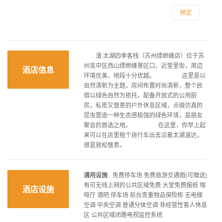
预定
漫·太湖四季客栈（苏州缥缈峰店）位于苏
州吴中区西山缥缈峰景区口，近堂里街，周边
酒店信息
环境优美，地段十分优越。 这里是以
自然清新为主题，房间布置时尚清新，整个民
宿以绿色自然为依托，配备开放式的公用厨
房，私密又惬意的户外休息区域，点缀仿真的
昆虫营造一种生态感极强的绿色环境，是朋友
聚会的首选之地。 在这里，你早上起
来可以在店里租个自行车出去沿着太湖溜达，
很是放松惬意。
通用设施
免费停车场 免费旅游交通图(可赠送)
有可无线上网的公共区域免费 大堂免费报纸 咖
酒店设施
啡厅 酒吧 停车场 前台贵重物品保险柜 无电梯
空调 中央空调 普通分体空调 非经营性客人休息
区 公共区域闭路电视监控系统