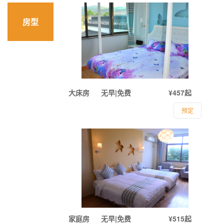
房型
大床房
无早|免费
¥457起
预定
家庭房
无早|免费
¥515起