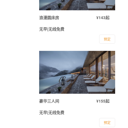
浪漫圆床房
¥143起
无早|无线免费
预定
豪华三人间
¥155起
无早|无线免费
预定