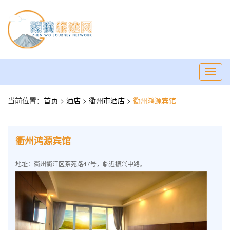
Toggl
navig
当前位置：
首页
>
酒店
>
衢州市酒店
>
衢州鸿源宾馆
衢州鸿源宾馆
地址：衢州衢江区茶苑路47号，临近振兴中路。