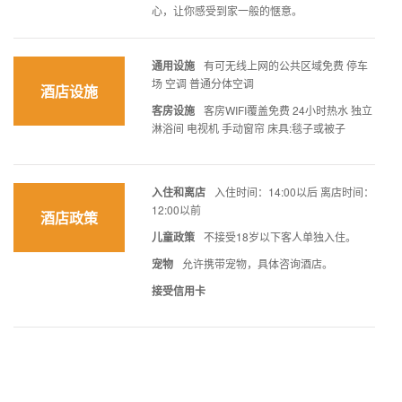
心，让你感受到家一般的惬意。
通用设施
有可无线上网的公共区域免费 停车
场 空调 普通分体空调
酒店设施
客房设施
客房WIFI覆盖免费 24小时热水 独立
淋浴间 电视机 手动窗帘 床具:毯子或被子
入住和离店
入住时间：14:00以后 离店时间：
12:00以前
酒店政策
儿童政策
不接受18岁以下客人单独入住。
宠物
允许携带宠物，具体咨询酒店。
接受信用卡