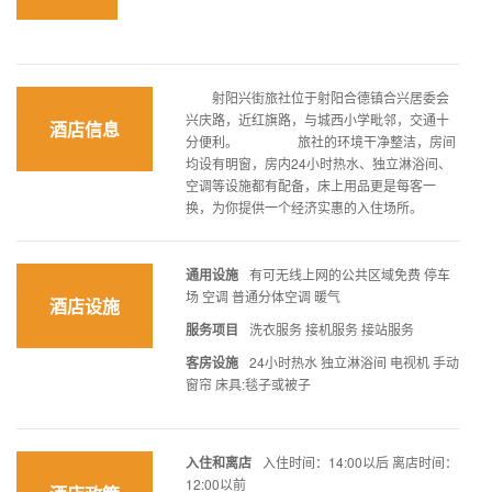
射阳兴街旅社位于射阳合德镇合兴居委会
兴庆路，近红旗路，与城西小学毗邻，交通十
酒店信息
分便利。 旅社的环境干净整洁，房间
均设有明窗，房内24小时热水、独立淋浴间、
空调等设施都有配备，床上用品更是每客一
换，为你提供一个经济实惠的入住场所。
通用设施
有可无线上网的公共区域免费 停车
场 空调 普通分体空调 暖气
酒店设施
服务项目
洗衣服务 接机服务 接站服务
客房设施
24小时热水 独立淋浴间 电视机 手动
窗帘 床具:毯子或被子
入住和离店
入住时间：14:00以后 离店时间：
12:00以前