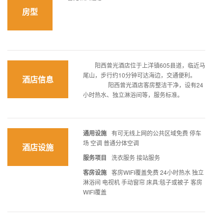
房型
阳西曾光酒店位于上洋镇605县道，临近马
尾山，步行约10分钟可达海边，交通便利。
酒店信息
阳西曾光酒店客房整洁干净，设有24
小时热水、独立淋浴间等，服务标准。
通用设施
有可无线上网的公共区域免费 停车
场 空调 普通分体空调
酒店设施
服务项目
洗衣服务 接站服务
客房设施
客房WIFI覆盖免费 24小时热水 独立
淋浴间 电视机 手动窗帘 床具:毯子或被子 客房
WIFI覆盖