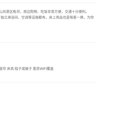
风景区毗邻，周边购物、吃饭非常方便，交通十分便利。
立淋浴间、空调等设施都有，床上用品也是每客一换，为你
调
窗帘 床具:毯子或被子 客房WIFI覆盖