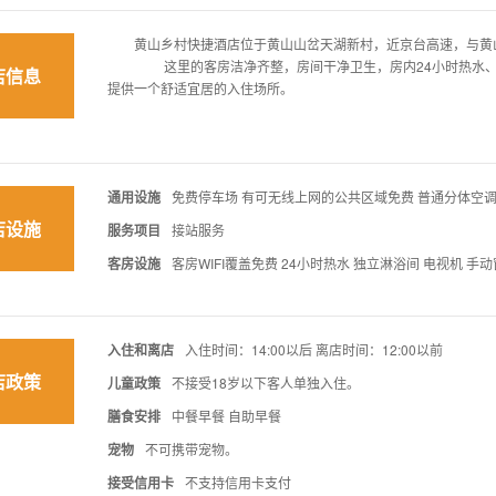
黄山乡村快捷酒店位于黄山山岔天湖新村，近京台高速，与黄山
这里的客房洁净齐整，房间干净卫生，房内24小时热水、独
店信息
提供一个舒适宜居的入住场所。
通用设施
免费停车场 有可无线上网的公共区域免费 普通分体空
店设施
服务项目
接站服务
客房设施
客房WIFI覆盖免费 24小时热水 独立淋浴间 电视机 手动
入住和离店
入住时间：14:00以后 离店时间：12:00以前
店政策
儿童政策
不接受18岁以下客人单独入住。
膳食安排
中餐早餐 自助早餐
宠物
不可携带宠物。
接受信用卡
不支持信用卡支付