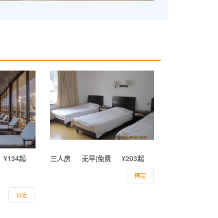
¥134起
三人房
无早|免费
¥203起
预定
预定