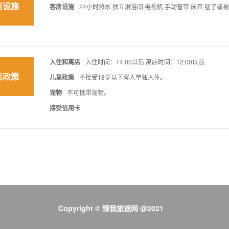
店设施
客房设施
24小时热水 独立淋浴间 电视机 手动窗帘 床具:毯子或被子
入住和离店
入住时间：14:00以后 离店时间：12:00以前
店政策
儿童政策
不接受18岁以下客人单独入住。
宠物
不可携带宠物。
接受信用卡
Copyright © 臻我旅途网 @2021