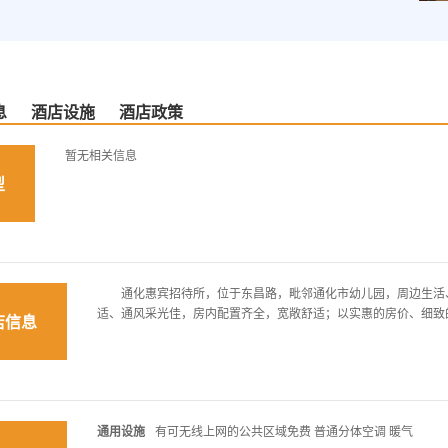
息
酒店设施
酒店政策
暂无相关信息
型
通化惠宾招待所，位于东昌路，毗邻通化市幼儿园，周边生活、
适、通风采光佳，房内配置齐全，宽敞舒适；以实惠的房价、细致
店信息
通用设施
有可无线上网的公共区域免费 普通分体空调 暖气