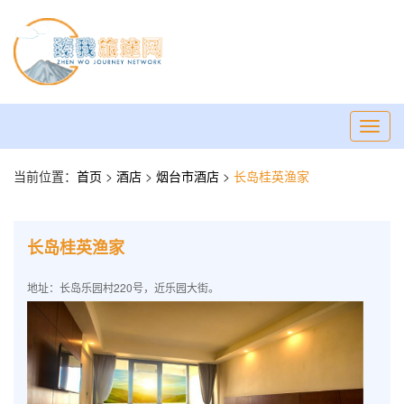
Toggl
navig
当前位置：
首页
>
酒店
>
烟台市酒店
>
长岛桂英渔家
长岛桂英渔家
地址：长岛乐园村220号，近乐园大街。