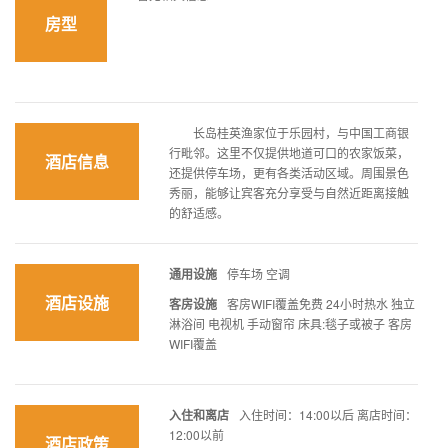
房型
长岛桂英渔家位于乐园村，与中国工商银
行毗邻。这里不仅提供地道可口的农家饭菜，
酒店信息
还提供停车场，更有各类活动区域。周围景色
秀丽，能够让宾客充分享受与自然近距离接触
的舒适感。
通用设施
停车场 空调
酒店设施
客房设施
客房WIFI覆盖免费 24小时热水 独立
淋浴间 电视机 手动窗帘 床具:毯子或被子 客房
WIFI覆盖
入住和离店
入住时间：14:00以后 离店时间：
12:00以前
酒店政策