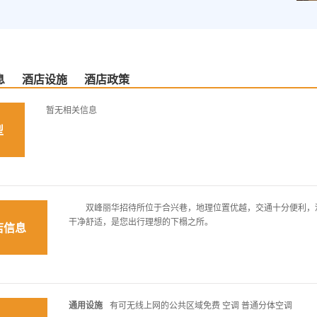
息
酒店设施
酒店政策
暂无相关信息
型
双峰丽华招待所位于合兴巷，地理位置优越，交通十分便利，酒
干净舒适，是您出行理想的下榻之所。
店信息
通用设施
有可无线上网的公共区域免费 空调 普通分体空调