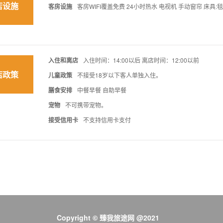
店设施
客房设施
客房WIFI覆盖免费 24小时热水 电视机 手动窗帘 床具:
入住和离店
入住时间：14:00以后 离店时间：12:00以前
店政策
儿童政策
不接受18岁以下客人单独入住。
膳食安排
中餐早餐 自助早餐
宠物
不可携带宠物。
接受信用卡
不支持信用卡支付
Copyright © 臻我旅途网 @2021