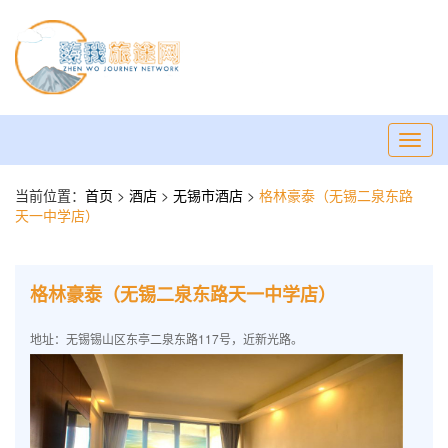
Toggl
navig
当前位置：
首页
>
酒店
>
无锡市酒店
>
格林豪泰（无锡二泉东路
天一中学店）
格林豪泰（无锡二泉东路天一中学店）
地址：无锡锡山区东亭二泉东路117号，近新光路。