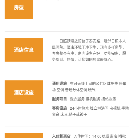
房型
日照梦翔旅馆位于泰安路，毗邻日照市人
民医院。酒店环境干净卫生，现有多样房型，
酒店信息
客房整齐有序，房内设备完好，功能完备，服
务周到、热情，让您如同居家般舒心。
通用设施
有可无线上网的公共区域免费 停车
场 空调 普通分体空调 暖气
酒店设施
服务项目
洗衣服务 接机服务 接站服务
客房设施
24小时热水 独立淋浴间 电视机 手动
窗帘 床具:毯子或被子
入住和离店
入住时间：14:00以后 离店时间：