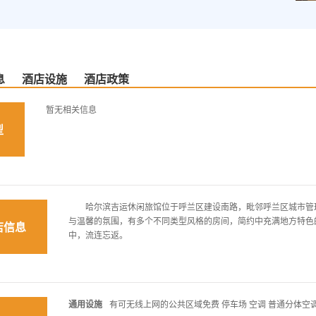
息
酒店设施
酒店政策
暂无相关信息
型
哈尔滨吉运休闲旅馆位于呼兰区建设南路，毗邻呼兰区城市管理
与温馨的氛围，有多个不同类型风格的房间，简约中充满地方特色
店信息
中，流连忘返。
通用设施
有可无线上网的公共区域免费 停车场 空调 普通分体空调