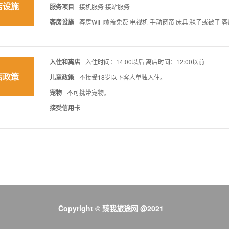
店设施
服务项目
接机服务 接站服务
客房设施
客房WIFI覆盖免费 电视机 手动窗帘 床具:毯子或被子 客
入住和离店
入住时间：14:00以后 离店时间：12:00以前
店政策
儿童政策
不接受18岁以下客人单独入住。
宠物
不可携带宠物。
接受信用卡
Copyright © 臻我旅途网 @2021