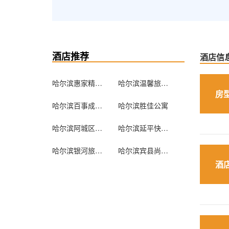
酒店推荐
酒店信
哈尔滨惠家精品公寓
哈尔滨温馨旅馆(儿童医院)
房
哈尔滨百事成旅店
哈尔滨胜佳公寓
哈尔滨阿城区龙源宾馆
哈尔滨延平快捷旅店
哈尔滨银河旅馆(中国雷锋车队招待所)
哈尔滨宾县尚达招待所
酒