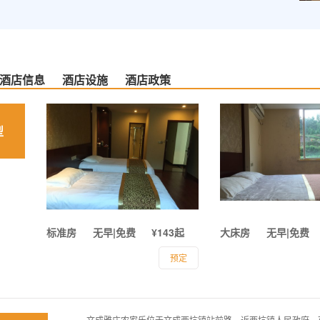
酒店信息
酒店设施
酒店政策
型
标准房
无早|免费
¥143起
大床房
无早|免费
预定
文成雅庄农家乐位于文成西坑镇站前路，近西坑镇人民政府，可