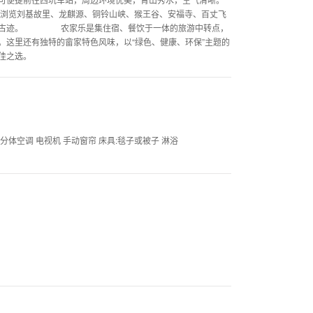
刘基故里、龙麒源、铜铃山峡、猴王谷、安福寺、百丈飞
名胜古迹。 农家乐是集住宿、餐饮于一体的旅游中转点，
。这里还有独特的畲家特色风味，以“绿色、健康、环保”主题的
的上佳之选。
通分体空调 电视机 手动窗帘 床具:毯子或被子 淋浴