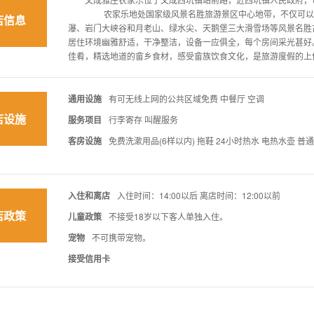
农家乐地处国家级风景名胜旅游景区中心地带，不仅可以浏览
店信息
瀑、岩门大峡谷和月老山、绿水尖、天鹅堡三大滑雪场等风景
居住环境幽雅舒适，干净整洁，设备一应俱全，每个房间采光甚好
佳肴，精选地道的畲乡食材，感受畲族饮食文化，是旅游度假
通用设施
有可无线上网的公共区域免费 中餐厅 空调
店设施
服务项目
行李寄存 叫醒服务
客房设施
免费洗漱用品(6样以内) 拖鞋 24小时热水 电热水壶 普
入住和离店
入住时间：14:00以后 离店时间：12:00以前
店政策
儿童政策
不接受18岁以下客人单独入住。
宠物
不可携带宠物。
接受信用卡