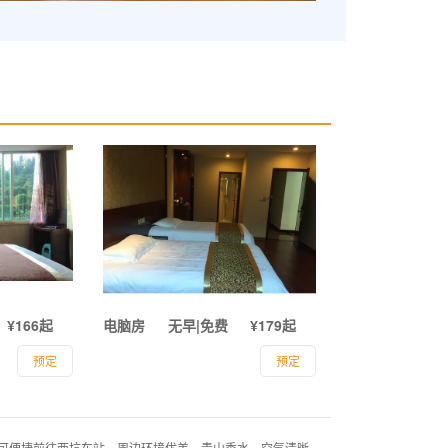
¥166起
电脑房
无早|免费
¥179起
预定
预定
便捷前往西坑车站，周边环境优美，青山秀水，空气清晰。