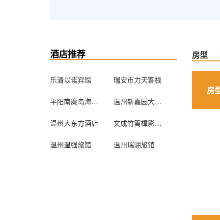
酒店推荐
房型
乐清以诺宾馆
瑞安市力天客栈
房
平阳南麂岛海宝渔家小院
温州新嘉园大酒店
温州大东方酒店
文成竹篱樟影民宿
温州温强旅馆
温州瑞湖旅馆