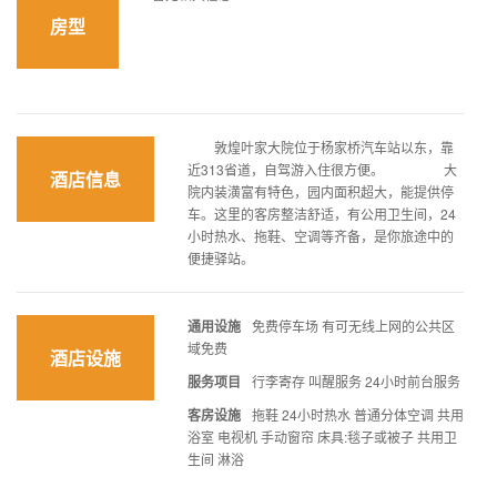
房型
敦煌叶家大院位于杨家桥汽车站以东，靠
近313省道，自驾游入住很方便。 大
酒店信息
院内装潢富有特色，园内面积超大，能提供停
车。这里的客房整洁舒适，有公用卫生间，24
小时热水、拖鞋、空调等齐备，是你旅途中的
便捷驿站。
通用设施
免费停车场 有可无线上网的公共区
域免费
酒店设施
服务项目
行李寄存 叫醒服务 24小时前台服务
客房设施
拖鞋 24小时热水 普通分体空调 共用
浴室 电视机 手动窗帘 床具:毯子或被子 共用卫
生间 淋浴