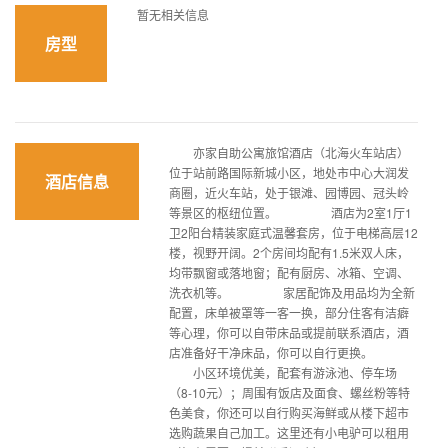
暂无相关信息
房型
亦家自助公寓旅馆酒店（北海火车站店）
位于站前路国际新城小区，地处市中心大润发
酒店信息
商圈，近火车站，处于银滩、园博园、冠头岭
等景区的枢纽位置。 酒店为2室1厅1
卫2阳台精装家庭式温馨套房，位于电梯高层12
楼，视野开阔。2个房间均配有1.5米双人床，
均带飘窗或落地窗；配有厨房、冰箱、空调、
洗衣机等。 家居配饰及用品均为全新
配置，床单被罩等一客一换，部分住客有洁癖
等心理，你可以自带床品或提前联系酒店，酒
店准备好干净床品，你可以自行更换。
小区环境优美，配套有游泳池、停车场
（8-10元）；周围有饭店及面食、螺丝粉等特
色美食，你还可以自行购买海鲜或从楼下超市
选购蔬果自己加工。这里还有小电驴可以租用