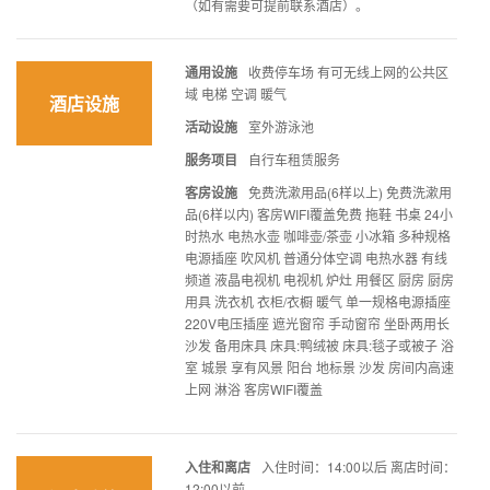
（如有需要可提前联系酒店）。
通用设施
收费停车场 有可无线上网的公共区
域 电梯 空调 暖气
酒店设施
活动设施
室外游泳池
服务项目
自行车租赁服务
客房设施
免费洗漱用品(6样以上) 免费洗漱用
品(6样以内) 客房WIFI覆盖免费 拖鞋 书桌 24小
时热水 电热水壶 咖啡壶/茶壶 小冰箱 多种规格
电源插座 吹风机 普通分体空调 电热水器 有线
频道 液晶电视机 电视机 炉灶 用餐区 厨房 厨房
用具 洗衣机 衣柜/衣橱 暖气 单一规格电源插座
220V电压插座 遮光窗帘 手动窗帘 坐卧两用长
沙发 备用床具 床具:鸭绒被 床具:毯子或被子 浴
室 城景 享有风景 阳台 地标景 沙发 房间内高速
上网 淋浴 客房WIFI覆盖
入住和离店
入住时间：14:00以后 离店时间：
12:00以前