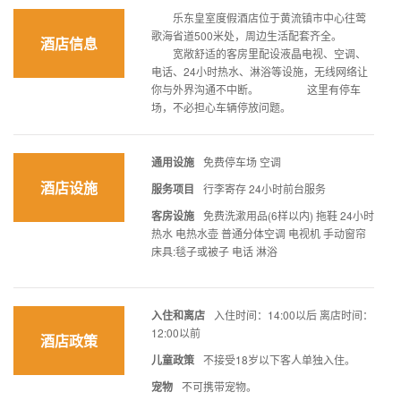
乐东皇室度假酒店位于黄流镇市中心往莺
歌海省道500米处，周边生活配套齐全。
酒店信息
宽敞舒适的客房里配设液晶电视、空调、
电话、24小时热水、淋浴等设施，无线网络让
你与外界沟通不中断。 这里有停车
场，不必担心车辆停放问题。
通用设施
免费停车场 空调
酒店设施
服务项目
行李寄存 24小时前台服务
客房设施
免费洗漱用品(6样以内) 拖鞋 24小时
热水 电热水壶 普通分体空调 电视机 手动窗帘
床具:毯子或被子 电话 淋浴
入住和离店
入住时间：14:00以后 离店时间：
12:00以前
酒店政策
儿童政策
不接受18岁以下客人单独入住。
宠物
不可携带宠物。