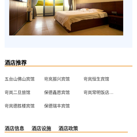
酒店推荐
五台山佛山宾馆
岢岚振兴宾馆
岢岚恒生宾馆
岢岚二旦旅馆
保德鑫愿宾馆
岢岚常明饭店住宿
岢岚德胜楼宾馆
保德瑞丰宾馆
酒店信息
酒店设施
酒店政策