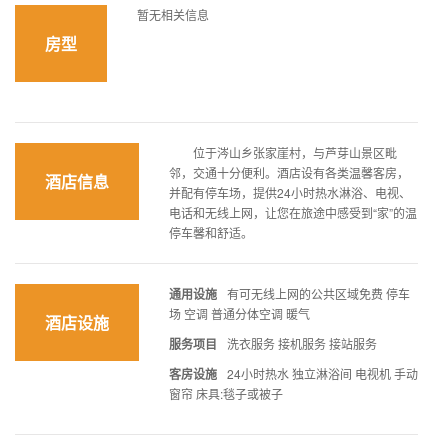
暂无相关信息
房型
位于涔山乡张家崖村，与芦芽山景区毗
邻，交通十分便利。酒店设有各类温馨客房，
酒店信息
并配有停车场，提供24小时热水淋浴、电视、
电话和无线上网，让您在旅途中感受到“家”的温
停车馨和舒适。
通用设施
有可无线上网的公共区域免费 停车
场 空调 普通分体空调 暖气
酒店设施
服务项目
洗衣服务 接机服务 接站服务
客房设施
24小时热水 独立淋浴间 电视机 手动
窗帘 床具:毯子或被子