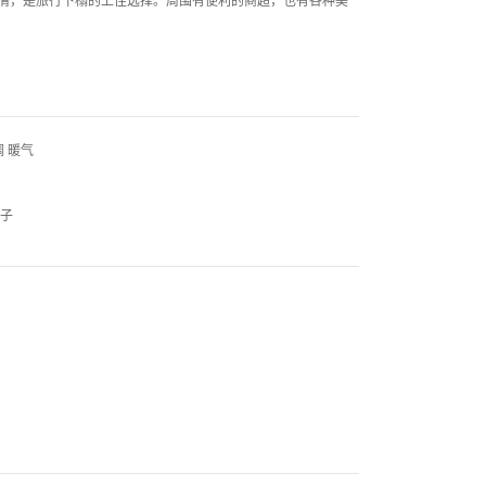
 暖气
被子