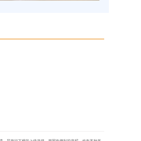
，是旅行下榻的上佳选择。周围有便利的商超，也有各种美