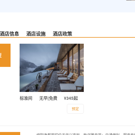
酒店信息
酒店设施
酒店政策
型
标准间
无早|免费
¥345起
预定
绵阳逸都宾馆位于华兴南街，毗邻雅泉苑；交通便利，服务热情