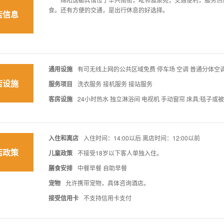
食。还有方便的交通，是出行休息的好选择。
店信息
通用设施
有可无线上网的公共区域免费 停车场 空调 普通分体空调
店设施
服务项目
洗衣服务 接机服务 接站服务
客房设施
24小时热水 独立淋浴间 电视机 手动窗帘 床具:毯子或
入住和离店
入住时间：14:00以后 离店时间：12:00以前
店政策
儿童政策
不接受18岁以下客人单独入住。
膳食安排
中餐早餐 自助早餐
宠物
允许携带宠物，具体咨询酒店。
接受信用卡
不支持信用卡支付