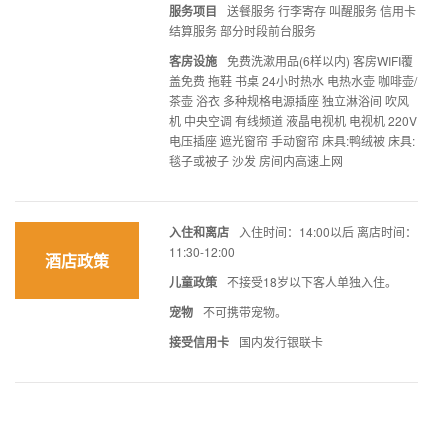
服务项目
送餐服务 行李寄存 叫醒服务 信用卡
结算服务 部分时段前台服务
客房设施
免费洗漱用品(6样以内) 客房WIFI覆
盖免费 拖鞋 书桌 24小时热水 电热水壶 咖啡壶/
茶壶 浴衣 多种规格电源插座 独立淋浴间 吹风
机 中央空调 有线频道 液晶电视机 电视机 220V
电压插座 遮光窗帘 手动窗帘 床具:鸭绒被 床具:
毯子或被子 沙发 房间内高速上网
入住和离店
入住时间：14:00以后 离店时间：
11:30-12:00
酒店政策
儿童政策
不接受18岁以下客人单独入住。
宠物
不可携带宠物。
接受信用卡
国内发行银联卡