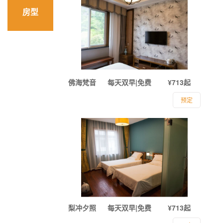
房型
佛海梵音
每天双早|免费
¥713起
预定
梨冲夕照
每天双早|免费
¥713起