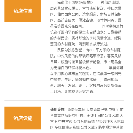
民宿位于国家5A级景区——神仙居山脚，
周边景致赏心悦目，空气清新甘甜。神仙居景
酒店信息
区、仙居国家公园、滨水绿道、俞坑自然保护
区、高迁古民居、皤滩古镇、淡竹休闲谷、景
星岩等景点分布四周。 同时坐拥淡竹
坑这样国内罕有的原生态自然山水：古趣盎然
的乡村民舍、质朴静谧的乡村风情小道、绿树
葱茏的乡村庭院，清洌溪水从旁流过。
民宿为独栋别墅，有800平方米的乡村庭
院，中式风情的内部装潢略带禅意。客房风格
各异，设施均按五星级标准配备，床上用品全
为无漂白的环保棉花本色。 早晨你可
以不用担心城市里的喧闹，在清晨第一缕阳光
中醒来。午后，懒散躺在摇椅上，悠闲地品
茗、聊天、发呆。晚上，客栈的高台灯就像海
上灯塔，让你找到归家之路。
通用设施
免费停车场 大堂免费报纸 中餐厅 前
台贵重物品保险柜 有可无线上网的公共区域 大
酒店设施
堂吧 中央空调 公共音响系统 非经营性客人休息
区 多媒体演示系统 公共区域闭路电视监控系统