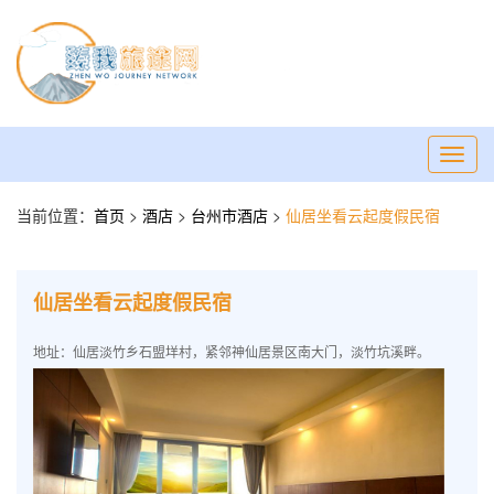
Toggl
navig
当前位置：
首页
>
酒店
>
台州市酒店
>
仙居坐看云起度假民宿
仙居坐看云起度假民宿
地址：仙居淡竹乡石盟垟村，紧邻神仙居景区南大门，淡竹坑溪畔。