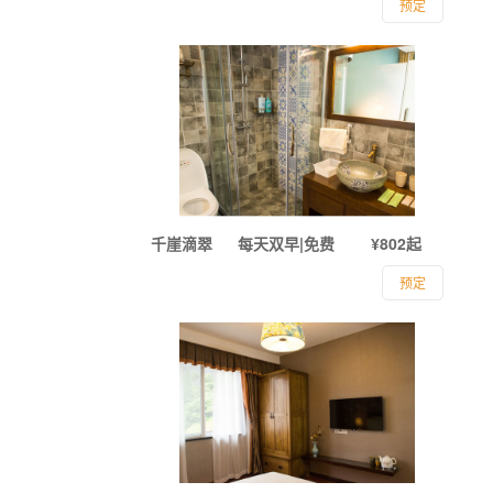
预定
千崖滴翠
每天双早|免费
¥802起
预定