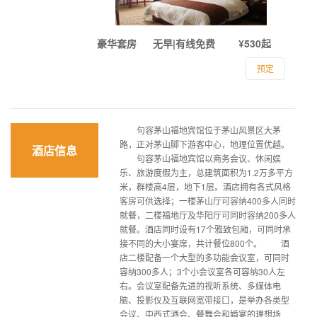
豪华套房
无早|有线免费
¥530起
预定
句容茅山福地宾馆位于茅山风景区大茅
路，正对茅山脚下游客中心，地理位置优越。
酒店信息
句容茅山福地宾馆以商务会议、休闲娱
乐、旅游度假为主，总建筑面积为1.2万多平方
米，群楼高4层，地下1层。酒店拥有各式风格
客房可供选择；一楼茅山厅可容纳400多人同时
就餐，二楼福地厅及华阳厅可同时容纳200多人
就餐。酒店同时设有17个雅致包厢，可同时承
接不同的大小宴席，共计餐位800个。 酒
店二楼配备一个大型的多功能会议室，可同时
容纳300多人；3个小会议室各可容纳30人左
右。会议室配备先进的视听系统、多媒体电
脑、投影仪及互联网宽带接口，是举办各类型
会议、中西式酒会、餐舞会和婚宴的理想场