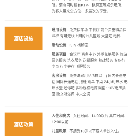
所。酒店同时设有KTV、棋牌室等娱乐场所，
为客人带来全方位、多层次的享受。
通用设施
免费停车场 中餐厅 前台贵重物品保
险柜 有可无线上网的公共区域 大堂吧 电梯
酒店设施
活动设施
KTV 棋牌室
服务项目
会议厅 商务中心 外币兑换服务 旅游
票务服务 洗衣服务 送餐服务 邮政服务 专职行
李员 行李寄存 叫醒服务
客房设施
免费洗漱用品(6样以上) 国内长途电
话 国际长途电话 拖鞋 雨伞 书桌 24小时热水 电
热水壶 迷你吧 多种规格电源插座 110V电压插
座 独立淋浴间 中央空调
入住和离店
入住时间：14:00以后 离店时间：
12:00以前
酒店政策
儿童政策
不接受18岁以下客人单独入住。