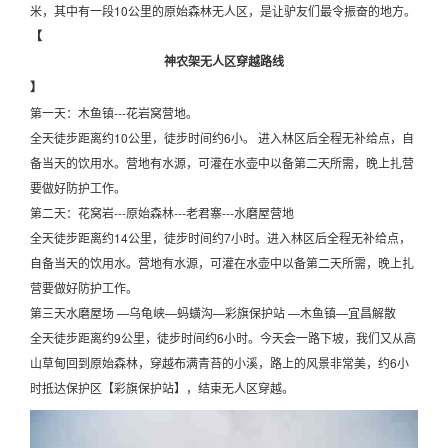
米，其中有一段10公里的原始森林无人区，是让驴友们最令振奋的地方。
【
神农架无人区穿越路线
】
第一天：木鱼镇---花岩窝营地。
全天徒步距离约10公里，徒步时间约6小。 进入林区后全程无补给点，自
备当天的饮用水。营地有水源，可灌在水壶中以备第二天所需，晚上扎营
要做好防护工作。
第二天：花窝岩---原始森林---老君寨---水磨屋营地
全天徒步距离约14公里，徒步时间约7小时。进入林区后全程无补给点，
自备当天的饮用水。营地有水源，可灌在水壶中以备第二天所需，晚上扎
营要做好防护工作。
第三天水磨屋场 —乌龟峡—蚂蟥沟—彩旗保护站 —木鱼镇—宜昌解散
全天徒步距离约9公里，徒步时间约6小时。今天会一路下坡，我们又从高
山草甸回到原始森林，穿越布满青苔的小溪，路上的风景非常美，约6小
时抵达保护区【彩旗保护站】，结束无人区穿越。