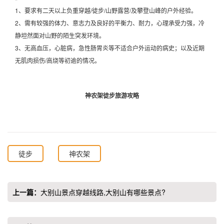
1、要求有二天以上负重穿越/徒步/山野露营/及攀登山峰的户外经验。
2、需有较强的体力、意志力及良好的平衡力、耐力，心理承受力强，冷
静坦然面对山野的陌生突发环境。
3、无高血压，心脏病，急性肠胃炎等不适合户外运动的病史；以及近期
无肌肉损伤/高烧等初逾的情况。
神农架徒步旅游攻略
徒步
神农架
上一篇：
大别山景点穿越线路,大别山有哪些景点?