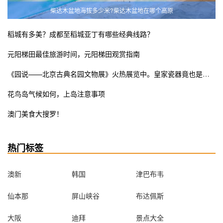
柴达木盆地海拔多少米?柴达木盆地在哪个高原
稻城有多美？成都至稻城亚丁有哪些经典线路？
元阳梯田最佳旅游时间，元阳梯田观赏指南
《园说——北京古典名园文物展》火热展览中。皇家瓷器竟也是少女粉ins风？错过这次展览遗憾终生
花鸟岛气候如何，上岛注意事项
澳门美食大搜罗！
热门标签
澳新
韩国
津巴布韦
仙本那
屏山峡谷
布达佩斯
大阪
迪拜
景点大全