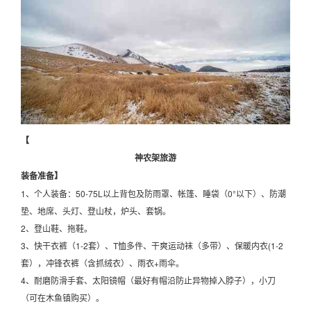
【
神农架旅游
装备准备】
1、个人装备：50-75L以上背包及防雨罩、帐篷、睡袋（0°以下）、防潮
垫、地席、头灯、登山杖，炉头、套锅。
2、登山鞋、拖鞋。
3、快干衣裤（1-2套）、T恤多件、干爽运动袜（多带）、保暖内衣(1-2
套），冲锋衣裤（含抓绒衣）、雨衣+雨伞。
4、耐磨防滑手套、太阳镜帽（最好有帽沿防止异物掉入脖子），小刀
（可在木鱼镇购买）。