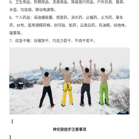
5、卫生用品、防晒用品、洗漱用品、简易旅行药品、户外炊具、餐具、
水壶、垃圾袋、移动电源等。
6、个人药品：诺迪康胶囊、感冒药，消炎药，止痛药，止泻药，晕车
药，纱布，医用酒精药棉，创可贴、蛇药，云南白药，风油精，扶他林，
雄黄等。
7、应急干粮：压缩饼干、巧克力若干、牛肉干若干。
【
神农架徒步注意事项
】