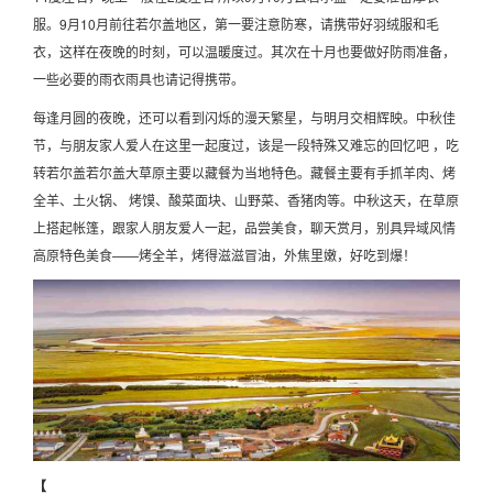
服。9月10月前往若尔盖地区，第一要注意防寒，请携带好羽绒服和毛
衣，这样在夜晚的时刻，可以温暖度过。其次在十月也要做好防雨准备，
一些必要的雨衣雨具也请记得携带。
每逢月圆的夜晚，还可以看到闪烁的漫天繁星，与明月交相辉映。中秋佳
节，与朋友家人爱人在这里一起度过，该是一段特殊又难忘的回忆吧 ，吃
转若尔盖若尔盖大草原主要以藏餐为当地特色。藏餐主要有手抓羊肉、烤
全羊、土火锅、 烤馍、酸菜面块、山野菜、香猪肉等。中秋这天，在草原
上搭起帐篷，跟家人朋友爱人一起，品尝美食，聊天赏月，别具异域风情
高原特色美食——烤全羊，烤得滋滋冒油，外焦里嫩，好吃到爆！
【