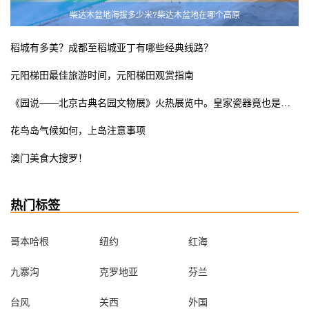
柴达木盆地海拔多少米?柴达木盆地在哪个高原
稻城有多美？成都至稻城亚丁有哪些经典线路？
元阳梯田最佳旅游时间，元阳梯田观赏指南
《园说——北京古典名园文物展》火热展览中。皇家瓷器竟也是少女粉ins风？错过这次展览遗憾终生
花鸟岛气候如何，上岛注意事项
澳门美食大搜罗！
热门标签
哥本哈根
纽约
红海
九寨沟
克罗地亚
芬兰
台风
关西
外国