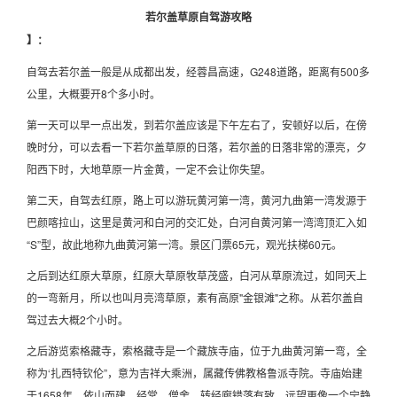
若尔盖草原自驾游攻略
】：
自驾去若尔盖一般是从成都出发，经蓉昌高速，G248道路，距离有500多
公里，大概要开8个多小时。
第一天可以早一点出发，到若尔盖应该是下午左右了，安顿好以后，在傍
晚时分，可以去看一下若尔盖草原的日落，若尔盖的日落非常的漂亮，夕
阳西下时，大地草原一片金黄，一定不会让你失望。
第二天，自驾去红原，路上可以游玩黄河第一湾，黄河九曲第一湾发源于
巴颜喀拉山，这里是黄河和白河的交汇处，白河自黄河第一湾湾顶汇入如
“S”型，故此地称九曲黄河第一湾。景区门票65元，观光扶梯60元。
之后到达红原大草原，红原大草原牧草茂盛，白河从草原流过，如同天上
的一弯新月，所以也叫月亮湾草原，素有高原"金银滩"之称。从若尔盖自
驾过去大概2个小时。
之后游览索格藏寺，索格藏寺是一个藏族寺庙，位于九曲黄河第一弯，全
称为‘扎西特钦伦”，意为吉祥大乘洲，属藏传佛教格鲁派寺院。寺庙始建
于1658年，依山而建，经堂、僧舍、转经廊错落有致，远望更像一个宁静