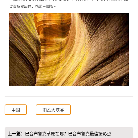
议背负双肩包，携带三脚架~
中国
雨岔大峡谷
上一篇：
巴音布鲁克草原在哪？巴音布鲁克最佳摄影点