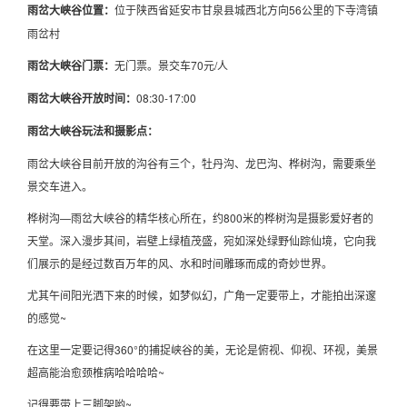
雨岔大峡谷位置：
位于陕西省延安市甘泉县城西北方向56公里的下寺湾镇
雨岔村
雨岔大峡谷门票：
无门票。景交车70元/人
雨岔大峡谷开放时间：
08:30-17:00
雨岔大峡谷玩法和摄影点：
雨岔大峡谷目前开放的沟谷有三个，牡丹沟、龙巴沟、桦树沟，需要乘坐
景交车进入。
桦树沟—雨岔大峡谷的精华核心所在，约800米的桦树沟是摄影爱好者的
天堂。深入漫步其间，岩壁上绿植茂盛，宛如深处绿野仙踪仙境，它向我
们展示的是经过数百万年的风、水和时间雕琢而成的奇妙世界。
尤其午间阳光洒下来的时候，如梦似幻，广角一定要带上，才能拍出深邃
的感觉~
在这里一定要记得360°的捕捉峡谷的美，无论是俯视、仰视、环视，美景
超高能治愈颈椎病哈哈哈哈~
记得要带上三脚架哟~